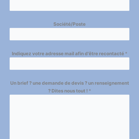
Société/Poste
Indiquez votre adresse mail afin d'être recontacté
*
Un brief ? une demande de devis ? un renseignement
? Dites nous tout !
*