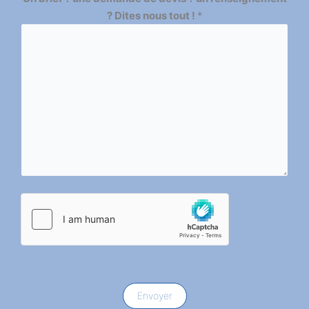
? Dites nous tout !
*
Envoyer