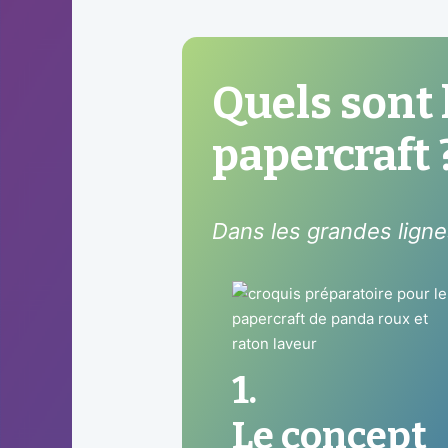
Quels sont 
papercraft 
Dans les grandes lign
1.
Le concept