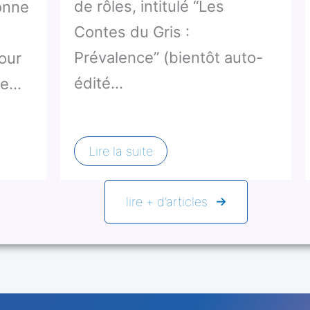
de rôles, intitulé “Les
onne
Contes du Gris :
Prévalence” (bientôt auto-
our
édité…
rle…
Lire la suite
lire + d’articles