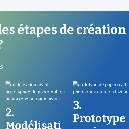
les étapes de création
?
es
3.
2.
Prototype
Modélisati